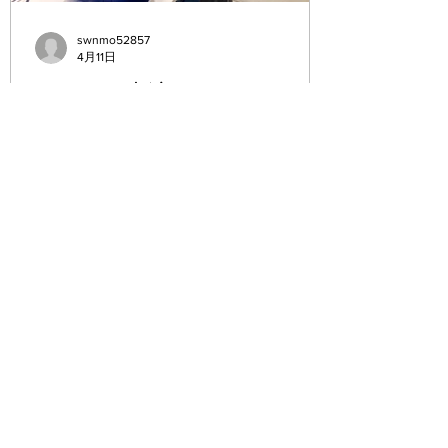
デュオ(2人)¥45000～
トリオ(3人)¥70000～
swnmo52857
4月11日
ラジオ 出演
４月１６日のコンサートの宣伝をさせて
いただきました。 ありがとうございまし
た。